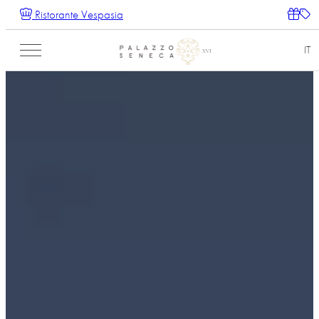
Ristorante Vespasia
IT
EN