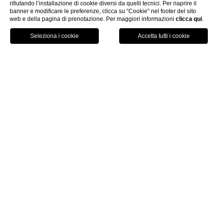
rifiutando l’installazione di cookie diversi da quelli tecnici. Per riaprire il
|
banner e modificare le preferenze, clicca su “Cookie” nel footer del sito
web e della pagina di prenotazione. Per maggiori informazioni
clicca qui
.
PRENOTA
Palazzo Seneca
UNA CASA IN UN PALAZZO
UMBRO
|
Palazzo Seneca fu eretto nel
secolo XVI
dall’omonima
famiglia originaria di Piedivalle, località vicino Preci, i cui
abitanti erano famosi come abili intagliatori lignei. Tra le loro
opere il coro in legno all’interno della
Basilica di San