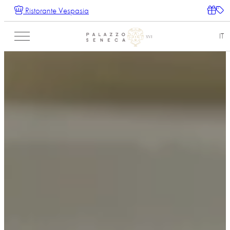
Ristorante Vespasia
IT
EN