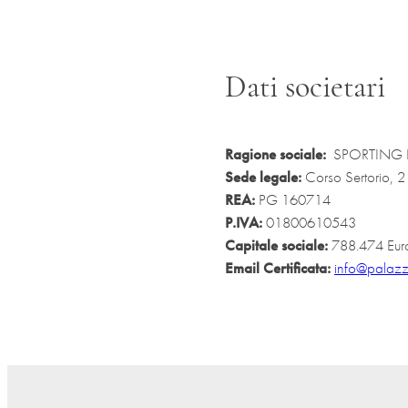
Dati societari
Ragione sociale:
SPORTING H
Sede legale:
Corso Sertorio,
REA:
PG 160714
P.IVA:
01800610543
Capitale sociale:
788.474 Eur
Email Certificata:
info@palaz