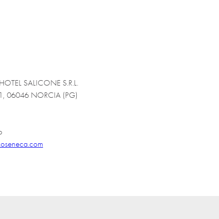
OTEL SALICONE S.R.L.
 21, 06046 NORCIA (PG)
o
zoseneca.com