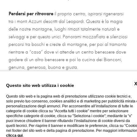
Perdersi per ritrovare
il proprio centro, ispirarsi rigenerarsi
tra i monti Azzurri descritti dal Leopardi. Questa è la magia
delle nostre montagne, luoghi rimasti totalmente naturali e
selvaggi e per questo unici. Panorami mozzafiato e silenziosi
percorsi tra boschi e creste di montagne, per poi al tramonto
rientrare a “casa” dove vi attende un centro benessere dove
godere di un altro benessere e poi la cucina dei Bianconi,
genuina, generosa, buona e giusta.
Questo sito web utilizza i cookie
Scarica la App Norcia Slow
, qui troverai 10 percorsi di
Questo sito web e la pagina web di prenotazione utilizzano cookie tecnici e,
varia difficoltà adatti a famiglie e sportivi, da fare a piedi, in
solo previo tuo consenso, cookies analitici e di marketing per pubblicità mirata 
personalizzazione degli annunci. Per acconsentire all’installazione di tutte le
mountain bike.
categorie di cookie clicca su “Accetta tutti i cookie” mentre per selezionare
specifiche categorie di cookie, clicca su "Seleziona i cookie"; mediante la “x”
puoi invece chiudere il banner rifiutando l’installazione di cookie diversi da
quelli tecnici. Per riaprire il banner e modificare le preferenze, clicca su “Cooki
Dove sentirsi a casa, in un Relais & Châteaux del 1500 che
nel footer del sito web e della pagina di prenotazione. Per maggiori informazio
racchiude l’essenza dell’anima dell’Umbria segreta. Un
clicca qui
.